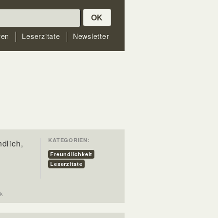
OK
ren
Leserzitate
Newsletter
KATEGORIEN:
ndlich,
Freundlichkeit
Leserzitate
Lück