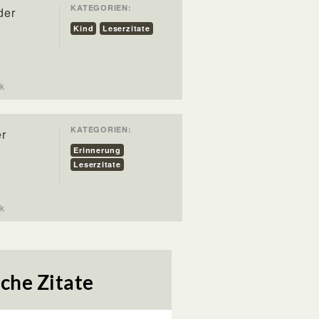
KATEGORIEN:
der
Kind
Leserzitate
Lück
KATEGORIEN:
er
Erinnerung
Leserzitate
Lück