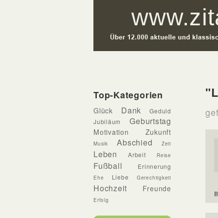
"L
Top-Kategorien
Dank
Glück
gef
Geduld
Geburtstag
Jubiläum
Motivation
Zukunft
Abschied
Musik
Zeit
Leben
Arbeit
Reise
Fußball
Erinnerung
Liebe
Ehe
Gerechtigkeit
Hochzeit
Freunde
B
Erfolg