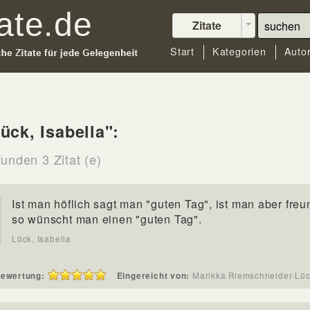
Zitate
Start
Kategorien
Auto
ück, Isabella":
unden 3 Zitat (e)
Ist man höflich sagt man "guten Tag", ist man aber freu
so wünscht man einen "guten Tag".
Lück, Isabella
ewertung:
Eingereicht von:
Marikka Riemschneider-