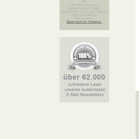
AG
Sie können den
kostenlosen E-Mail-
Newsletter „Zitat des Tages“
jederzeit wieder
abbestellen.
Datenschutz-Hinweis.