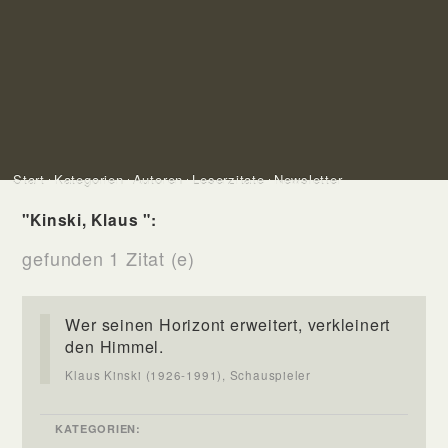
Start
Kategorien
Autoren
Leserzitate
Newsletter
"Kinski, Klaus ":
gefunden 1 Zitat (e)
Wer seinen Horizont erweitert, verkleinert
den Himmel.
Klaus Kinski (1926-1991), Schauspieler
KATEGORIEN: