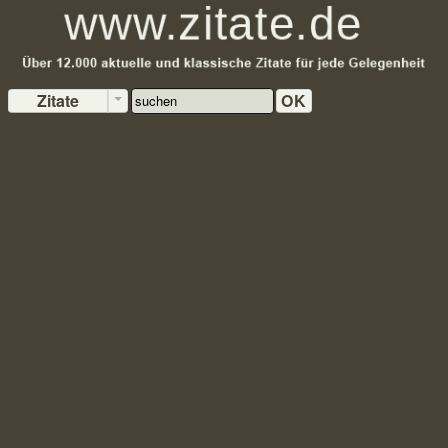
Zitate
OK