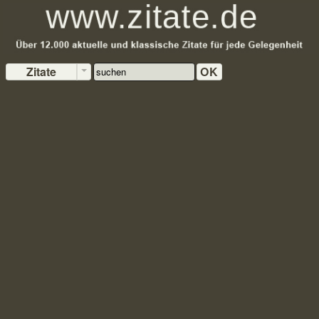
Zitate
OK