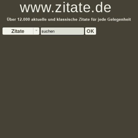
Zitate
OK