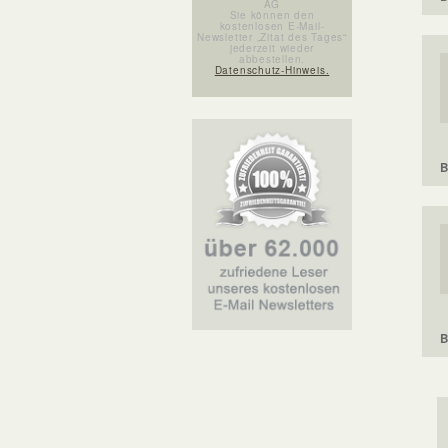
AG
Sie können den
kostenlosen E-Mail-
Newsletter „Zitat des Tages“
jederzeit wieder
abbestellen.
Datenschutz-Hinweis.
B
B