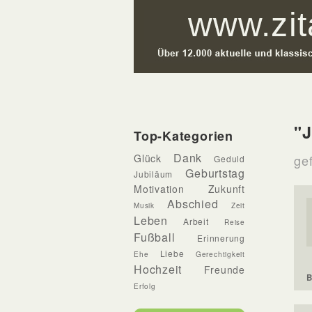
"J
Top-Kategorien
Dank
Glück
gef
Geduld
Geburtstag
Jubiläum
Motivation
Zukunft
Abschied
Musik
Zeit
Leben
Arbeit
Reise
Fußball
Erinnerung
Liebe
Ehe
Gerechtigkeit
Hochzeit
Freunde
B
Erfolg