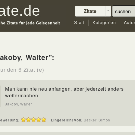
Zitate
Start
Kategorien
Auto
akoby, Walter":
unden 6 Zitat (e)
Man kann nie neu anfangen, aber jederzeit anders
weitermachen.
Jakoby, Walter
ewertung:
Eingereicht von:
Becker, Simon