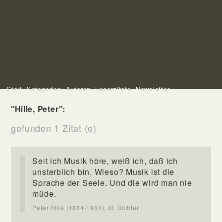
Start
Kategorien
Autoren
Leserzitate
Newsletter
"Hille, Peter":
gefunden 1 Zitat (e)
Seit ich Musik höre, weiß ich, daß ich
unsterblich bin. Wieso? Musik ist die
Sprache der Seele. Und die wird man nie
müde.
Peter Hille (1854-1904), dt. Dichter