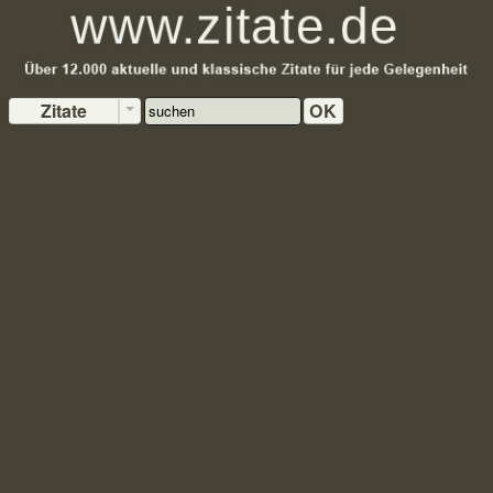
Zitate
OK