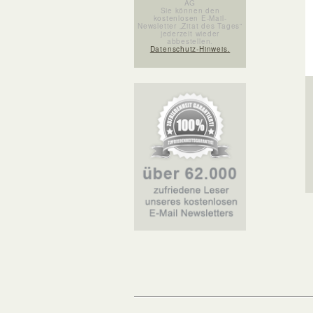
AG
Sie können den
kostenlosen E-Mail-
Newsletter „Zitat des Tages“
jederzeit wieder
abbestellen.
Datenschutz-Hinweis.