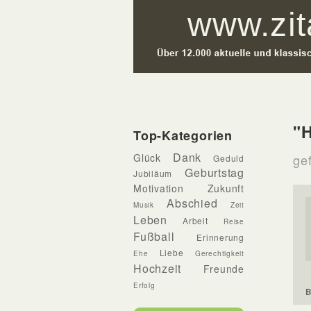
"H
Top-Kategorien
Dank
Glück
gef
Geduld
Geburtstag
Jubiläum
Motivation
Zukunft
Abschied
Musik
Zeit
Leben
Arbeit
Reise
Fußball
Erinnerung
Liebe
Ehe
Gerechtigkeit
Hochzeit
Freunde
Erfolg
B