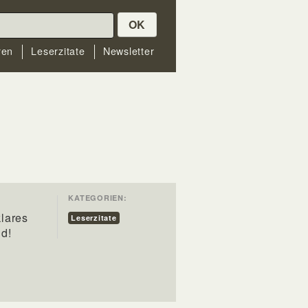
OK
ren
Leserzitate
Newsletter
KATEGORIEN:
klares
Leserzitate
d!