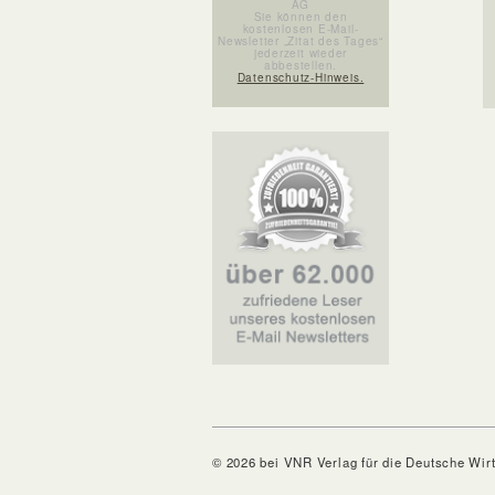
AG
Sie können den
kostenlosen E-Mail-
Newsletter „Zitat des Tages“
jederzeit wieder
abbestellen.
Datenschutz-Hinweis.
© 2026 bei VNR Verlag für die Deutsche Wir