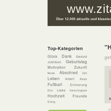
"H
Top-Kategorien
Dank
Glück
gef
Geduld
Geburtstag
Jubiläum
Motivation
Zukunft
Abschied
Musik
Zeit
Leben
Arbeit
Reise
Fußball
Erinnerung
Liebe
Ehe
Gerechtigkeit
Hochzeit
Freunde
B
Erfolg