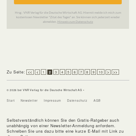
Zu Seite:
1
3
4
5
6
7
8
9
10
<<
<
2
>
>>
© 2026 bei VNR Verlag für die Deutsche Wirtschaft AG •
Start
Newsletter
Impressum
Datenschutz
AGB
Selbstverständlich können Sie den Gratis-Ratgeber auch
unabhängig von einer Newsletter-Anmeldung anfordern.
Schreiben Sie uns dazu bitte eine kurze E-Mail mit Link zu