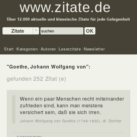
Zitate
OK
Start
Kategorien
Autoren
Leserzitate
Newsletter
"Goethe, Johann Wolfgang von":
gefunden 252 Zitat (e)
Wenn ein paar Menschen recht miteinander
zufrieden sind, kann man meistens
versichert sein, daß sie sich irren.
Johann Wolfgang von Goethe (1749-1832), dt. Dichter