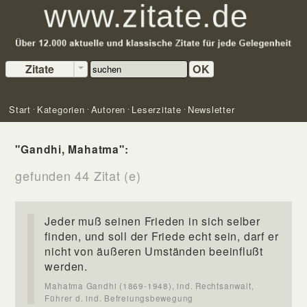
Zitate
OK
Start
Kategorien
Autoren
Leserzitate
Newsletter
"Gandhi, Mahatma":
gefunden 44 Zitat (e)
Jeder muß seinen Frieden in sich selber
finden, und soll der Friede echt sein, darf er
nicht von äußeren Umständen beeinflußt
werden.
Mahatma Gandhi (1869-1948), ind. Rechtsanwalt,
Führer d. ind. Befreiungsbewegung