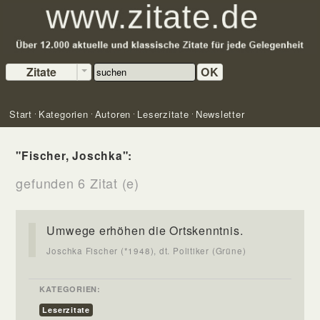
Zitate
OK
Start
Kategorien
Autoren
Leserzitate
Newsletter
"Fischer, Joschka":
gefunden 6 Zitat (e)
Umwege erhöhen die Ortskenntnis.
Joschka Fischer (*1948), dt. Politiker (Grüne)
KATEGORIEN:
Leserzitate