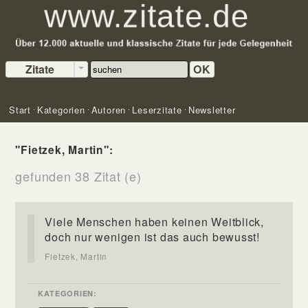
Zitate
OK
Start
Kategorien
Autoren
Leserzitate
Newsletter
"Fietzek, Martin":
gefunden 38 Zitat (e)
Viele Menschen haben keinen Weitblick,
doch nur wenigen ist das auch bewusst!
Fietzek, Martin
KATEGORIEN: