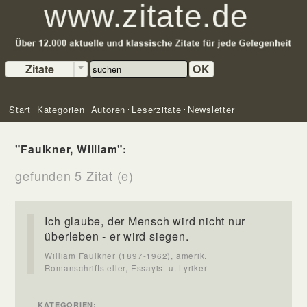
Zitate
OK
Start
Kategorien
Autoren
Leserzitate
Newsletter
"Faulkner, William":
gefunden 5 Zitat (e)
Ich glaube, der Mensch wird nicht nur
überleben - er wird siegen.
William Faulkner (1897-1962), amerik.
Romanschriftsteller, Essayist u. Lyriker
KATEGORIEN: