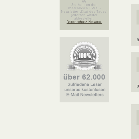
AG
Sie können den
kostenlosen E-Mail-
Newsletter „Zitat des Tages“
jederzeit wieder
abbestellen.
Datenschutz-Hinweis.
B
B