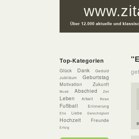
"E
Top-Kategorien
Dank
Glück
ge
Geduld
Geburtstag
Jubiläum
Motivation
Zukunft
Abschied
Musik
Zeit
Leben
Arbeit
Reise
Fußball
Erinnerung
Liebe
Ehe
Gerechtigkeit
Hochzeit
Freunde
B
Erfolg