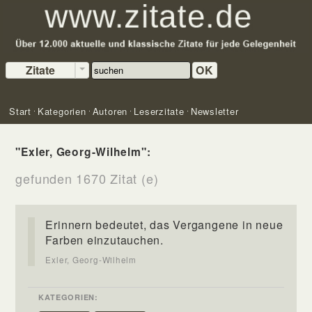
Zitate
OK
Start
Kategorien
Autoren
Leserzitate
Newsletter
"Exler, Georg-Wilhelm":
gefunden 1670 Zitat (e)
Erinnern bedeutet, das Vergangene in neue
Farben einzutauchen.
Exler, Georg-Wilhelm
KATEGORIEN: