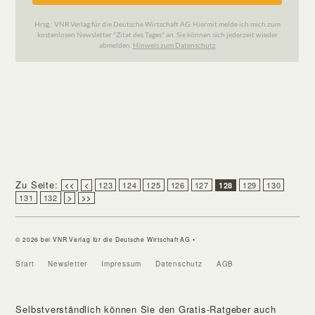
Zu Seite:
123
124
125
126
127
129
130
<<
<
128
131
132
>
>>
© 2026 bei VNR Verlag für die Deutsche Wirtschaft AG •
Start
Newsletter
Impressum
Datenschutz
AGB
Selbstverständlich können Sie den Gratis-Ratgeber auch