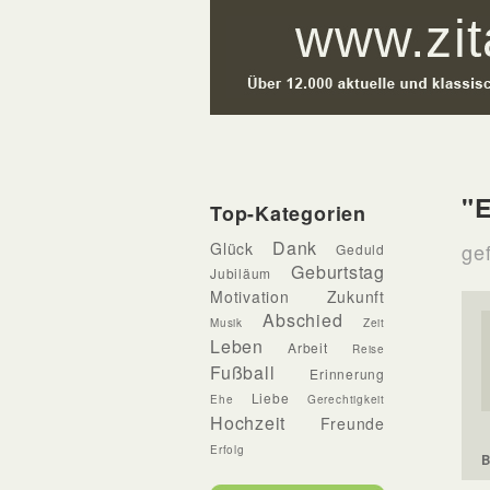
"E
Top-Kategorien
Dank
Glück
gef
Geduld
Geburtstag
Jubiläum
Motivation
Zukunft
Abschied
Musik
Zeit
Leben
Arbeit
Reise
Fußball
Erinnerung
Liebe
Ehe
Gerechtigkeit
Hochzeit
Freunde
Erfolg
B