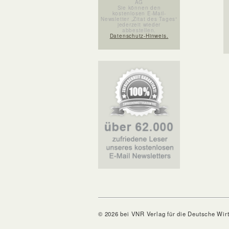
AG
Sie können den
kostenlosen E-Mail-
Newsletter „Zitat des Tages“
jederzeit wieder
abbestellen.
Datenschutz-Hinweis.
© 2026 bei VNR Verlag für die Deutsche Wir