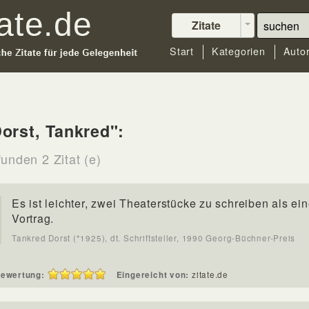
Zitate
Start
Kategorien
Auto
orst, Tankred":
unden 2 Zitat (e)
Es ist leichter, zwei Theaterstücke zu schreiben als ei
Vortrag.
Tankred Dorst (*1925), dt. Schriftsteller, 1990 Georg-Büchner-Preis
ewertung:
Eingereicht von:
zitate.de