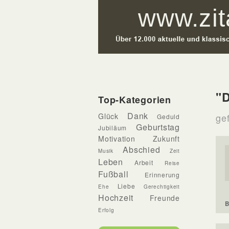
"D
Top-Kategorien
Dank
Glück
gef
Geduld
Geburtstag
Jubiläum
Motivation
Zukunft
Abschied
Musik
Zeit
Leben
Arbeit
Reise
Fußball
Erinnerung
Liebe
Ehe
Gerechtigkeit
Hochzeit
Freunde
B
Erfolg