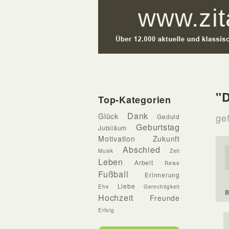
"D
Top-Kategorien
Dank
Glück
gef
Geduld
Geburtstag
Jubiläum
Motivation
Zukunft
Abschied
Musik
Zeit
Leben
Arbeit
Reise
Fußball
Erinnerung
Liebe
Ehe
Gerechtigkeit
B
Hochzeit
Freunde
Erfolg