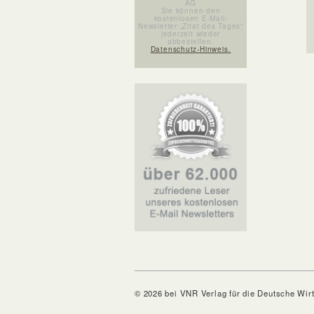
AG
Sie können den
kostenlosen E-Mail-
Newsletter „Zitat des Tages“
jederzeit wieder
abbestellen.
Datenschutz-Hinweis.
© 2026 bei VNR Verlag für die Deutsche Wir