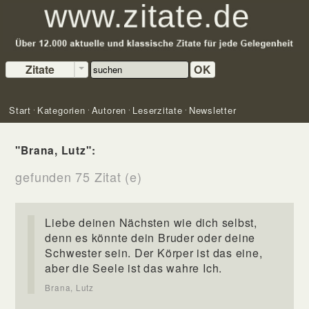
Zitate
OK
Start
Kategorien
Autoren
Leserzitate
Newsletter
"Brana, Lutz":
gefunden 75 Zitat (e)
Liebe deinen Nächsten wie dich selbst,
denn es könnte dein Bruder oder deine
Schwester sein. Der Körper ist das eine,
aber die Seele ist das wahre Ich.
Brana, Lutz