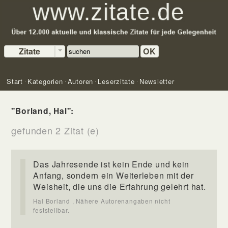
Zitate
OK
Start
Kategorien
Autoren
Leserzitate
Newsletter
"Borland, Hal":
gefunden 2 Zitat (e)
Das Jahresende ist kein Ende und kein
Anfang, sondern ein Weiterleben mit der
Weisheit, die uns die Erfahrung gelehrt hat.
Hal Borland , Nähere Autorenangaben nicht
feststellbar.