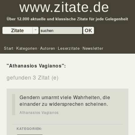
Zitate
OK
Start
Kategorien
Autoren
Leserzitate
Newsletter
"Athanasios Vagianos":
gefunden 3 Zitat (e)
Gendern umarmt viele Wahrheiten, die
einander zu widersprechen scheinen.
Athanasios Vagianos
KATEGORIEN: