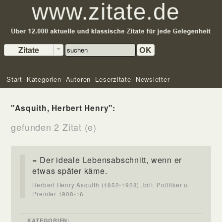
Zitate
OK
Start
Kategorien
Autoren
Leserzitate
Newsletter
"Asquith, Herbert Henry":
gefunden 2 Zitat (e)
= Der ideale Lebensabschnitt, wenn er
etwas später käme.
Herbert Henry Asquith (1852-1928), brit. Politiker u.
Premier 1908-16
KATEGORIEN: