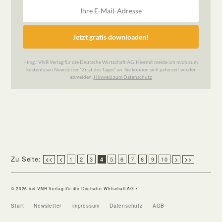
Zu Seite:
1
2
3
5
6
7
8
9
10
<<
<
4
>
>>
© 2026 bei VNR Verlag für die Deutsche Wirtschaft AG •
Start
Newsletter
Impressum
Datenschutz
AGB