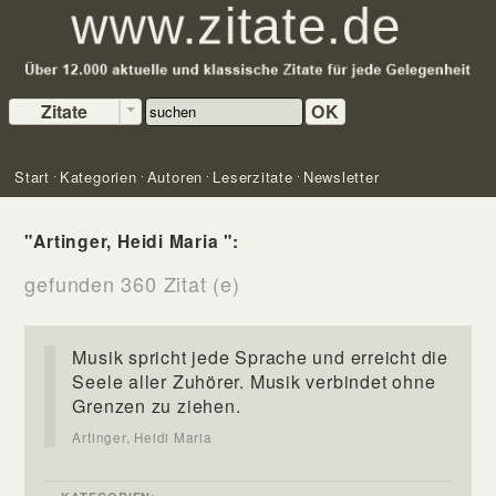
Zitate
OK
Start
Kategorien
Autoren
Leserzitate
Newsletter
"Artinger, Heidi Maria ":
gefunden 360 Zitat (e)
Musik spricht jede Sprache und erreicht die
Seele aller Zuhörer. Musik verbindet ohne
Grenzen zu ziehen.
Artinger, Heidi Maria