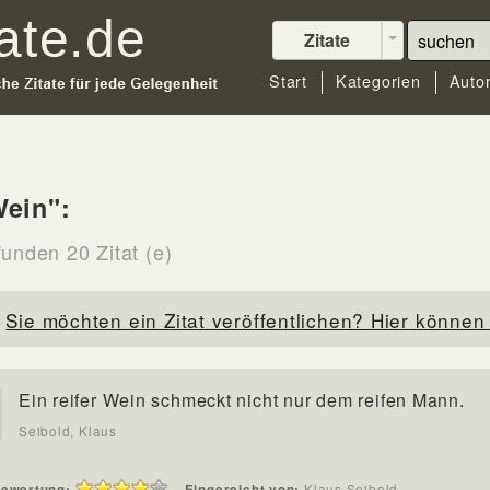
Zitate
Start
Kategorien
Auto
ein":
funden 20 Zitat (e)
Sie möchten ein Zitat veröffentlichen? Hier können 
Ein reifer Wein schmeckt nicht nur dem reifen Mann.
Seibold, Klaus
ewertung:
Eingereicht von:
Klaus Seibold