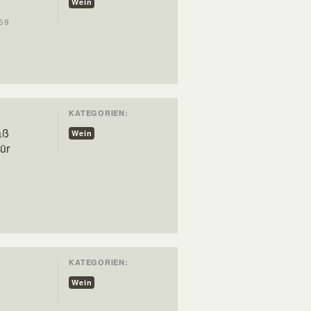
Wein
-59
KATEGORIEN:
aß
Wein
ür
KATEGORIEN:
Wein