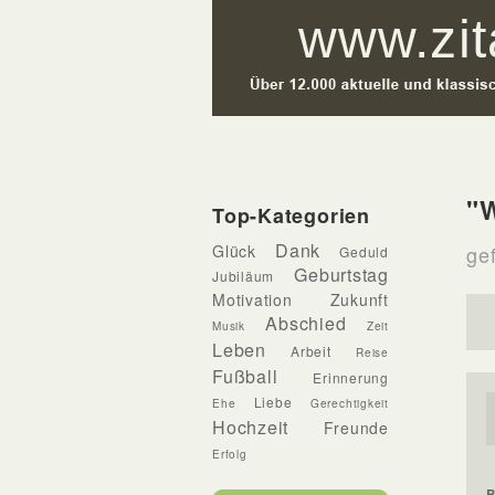
"W
Top-Kategorien
Dank
Glück
ge
Geduld
Geburtstag
Jubiläum
Motivation
Zukunft
Abschied
Musik
Zeit
Leben
Arbeit
Reise
Fußball
Erinnerung
Liebe
Ehe
Gerechtigkeit
Hochzeit
Freunde
Erfolg
B