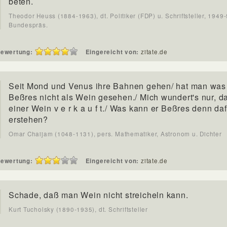
beten.
Theodor Heuss (1884-1963), dt. Politiker (FDP) u. Schriftsteller, 1949
Bundespräs.
ewertung:
Eingereicht von:
zitate.de
Seit Mond und Venus ihre Bahnen gehen/ hat man was
Beßres nicht als Wein gesehen./ Mich wundert's nur, d
einer Wein v e r k a u f t./ Was kann er Beßres denn daf
erstehen?
Omar Chaijam (1048-1131), pers. Mathematiker, Astronom u. Dichter
ewertung:
Eingereicht von:
zitate.de
Schade, daß man Wein nicht streicheln kann.
Kurt Tucholsky (1890-1935), dt. Schriftsteller