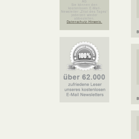
AG
Sie können den
kostenlosen E-Mail-
Newsletter „Zitat des Tages“
jederzeit wieder
abbestellen.
Datenschutz-Hinweis.
B
B