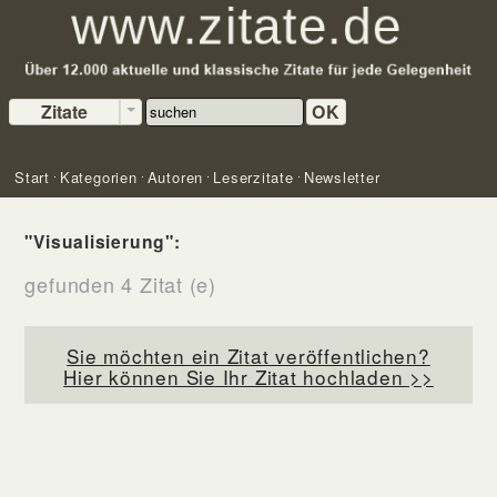
Zitate
OK
Start
Kategorien
Autoren
Leserzitate
Newsletter
"Visualisierung":
gefunden 4 Zitat (e)
Sie möchten ein Zitat veröffentlichen?
Hier können Sie Ihr Zitat hochladen >>