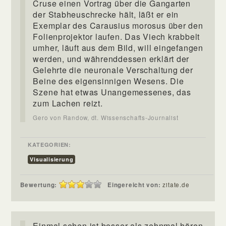
Cruse einen Vortrag über die Gangarten
der Stabheuschrecke hält, läßt er ein
Exemplar des Carausius morosus über den
Folienprojektor laufen. Das Viech krabbelt
umher, läuft aus dem Bild, will eingefangen
werden, und währenddessen erklärt der
Gelehrte die neuronale Verschaltung der
Beine des eigensinnigen Wesens. Die
Szene hat etwas Unangemessenes, das
zum Lachen reizt.
Gero von Randow, dt. Wissenschafts-Journalist
KATEGORIEN:
Visualisierung
Bewertung:
Eingereicht von:
zitate.de
Einmal sehen ist besser als zehnmal hören.