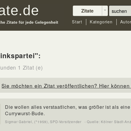
Zitate
Start
Kategorien
Auto
inkspartei":
unden 1 Zitat (e)
Sie möchten ein Zitat veröffentlichen? Hier können 
Die wollen alles verstaatlichen, was größer ist als eine
Currywurst-Bude.
Sigmar Gabriel, (*1959), SPD-Vorsitzender
- Quelle: Kölner Stadt-An