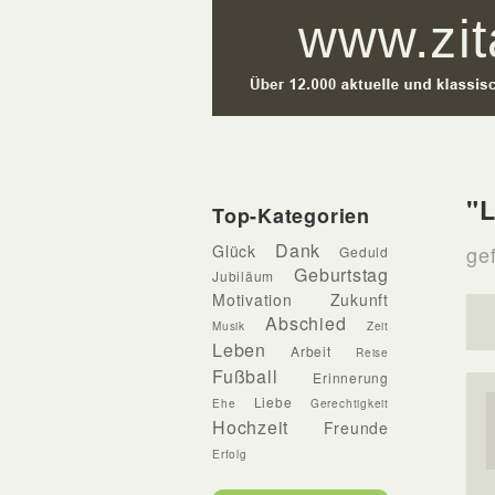
"L
Top-Kategorien
Dank
Glück
gef
Geduld
Geburtstag
Jubiläum
Motivation
Zukunft
Abschied
Musik
Zeit
Leben
Arbeit
Reise
Fußball
Erinnerung
Liebe
Ehe
Gerechtigkeit
Hochzeit
Freunde
Erfolg