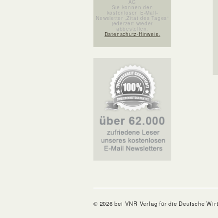
AG
Sie können den
kostenlosen E-Mail-
Newsletter „Zitat des Tages“
jederzeit wieder
abbestellen.
Datenschutz-Hinweis.
© 2026 bei VNR Verlag für die Deutsche Wir