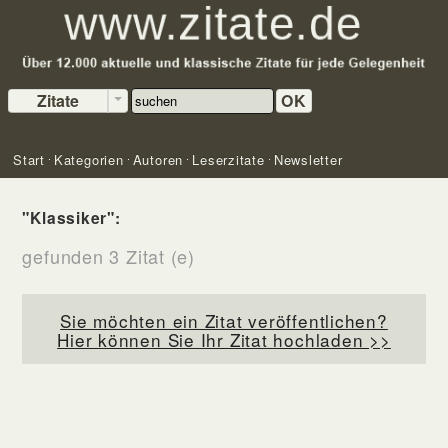
Zitate
OK
Start
Kategorien
Autoren
Leserzitate
Newsletter
"Klassiker":
gefunden 3 Zitat (e)
Sie möchten ein Zitat veröffentlichen?
Hier können Sie Ihr Zitat hochladen >>