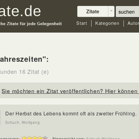
Zitate
Start
Kategorien
Auto
ahreszeiten":
funden 16 Zitat (e)
Sie möchten ein Zitat veröffentlichen? Hier können 
Der Herbst des Lebens kommt oft als zweiter Frühling.
Schuch, Wolfgang
ewertung:
Eingereicht von:
Schuch,Wolfgang