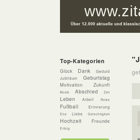
"J
Top-Kategorien
Dank
Glück
ge
Geduld
Geburtstag
Jubiläum
Motivation
Zukunft
Abschied
Musik
Zeit
Leben
Arbeit
Reise
Fußball
Erinnerung
Liebe
Ehe
Gerechtigkeit
Hochzeit
Freunde
Erfolg
B