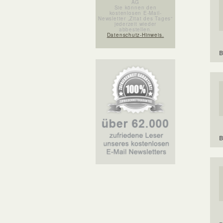
AG
Sie können den
kostenlosen E-Mail-
Newsletter „Zitat des Tages“
jederzeit wieder
abbestellen.
Datenschutz-Hinweis.
B
B