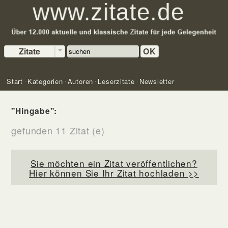
Zitate
OK
Start
Kategorien
Autoren
Leserzitate
Newsletter
"Hingabe":
gefunden 11 Zitat (e)
Sie möchten ein Zitat veröffentlichen?
Hier können Sie Ihr Zitat hochladen >>