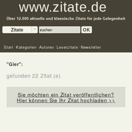
Zitate
OK
Start
Kategorien
Autoren
Leserzitate
Newsletter
"Gier":
gefunden 22 Zitat (e)
Sie möchten ein Zitat veröffentlichen?
Hier können Sie Ihr Zitat hochladen >>