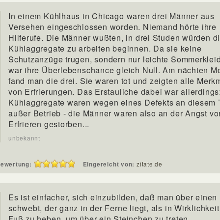
In einem Kühlhaus in Chicago waren drei Männer aus
Versehen eingeschlossen worden. Niemand hörte ihre
Hilferufe. Die Männer wußten, in drei Studen würden d
Kühlaggregate zu arbeiten beginnen. Da sie keine
Schutzanzüge trugen, sondern nur leichte Sommerklei
war ihre Überlebenschance gleich Null. Am nächten M
fand man die drei. Sie waren tot und zeigten alle Merk
von Erfrierungen. Das Erstauliche dabei war allerdings
Kühlaggregate waren wegen eines Defekts an diesem 
außer Betrieb - die Männer waren also an der Angst v
Erfrieren gestorben...
unbekannt
ewertung:
Eingereicht von:
zitate.de
Es ist einfacher, sich einzubilden, daß man über einen
schwebt, der ganz in der Ferne liegt, als in Wirklichkei
Fuß zu heben, um über ein Steinchen zu treten.