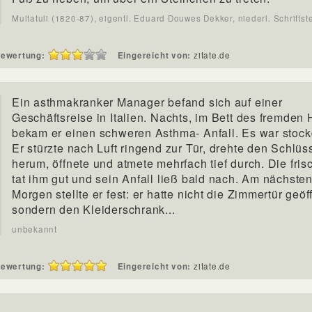
Multatuli (1820-87), eigentl. Eduard Douwes Dekker, niederl. Schriftste
ewertung:
Eingereicht von:
zitate.de
Ein asthmakranker Manager befand sich auf einer
Geschäftsreise in Italien. Nachts, im Bett des fremden 
bekam er einen schweren Asthma- Anfall. Es war stock
Er stürzte nach Luft ringend zur Tür, drehte den Schlüs
herum, öffnete und atmete mehrfach tief durch. Die fris
tat ihm gut und sein Anfall ließ bald nach. Am nächste
Morgen stellte er fest: er hatte nicht die Zimmertür geöf
sondern den Kleiderschrank...
unbekannt
ewertung:
Eingereicht von:
zitate.de