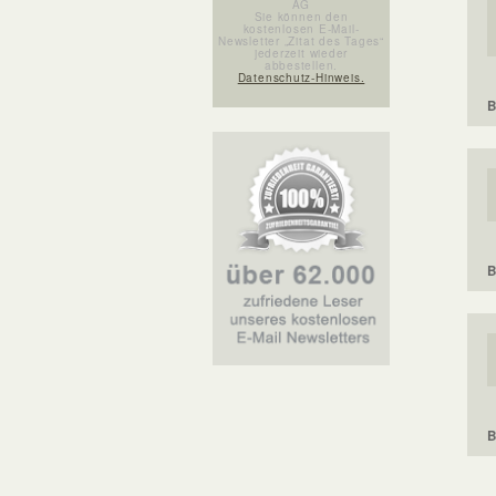
AG
Sie können den
kostenlosen E-Mail-
Newsletter „Zitat des Tages“
jederzeit wieder
abbestellen.
Datenschutz-Hinweis.
B
B
B