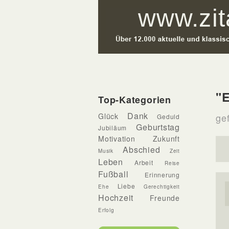
"E
Top-Kategorien
Dank
Glück
gef
Geduld
Geburtstag
Jubiläum
Motivation
Zukunft
Abschied
Musik
Zeit
Leben
Arbeit
Reise
Fußball
Erinnerung
Liebe
Ehe
Gerechtigkeit
Hochzeit
Freunde
Erfolg