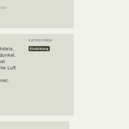
ller
KATEGORIEN:
Hotels,
Einbildung
dunkel.
sel
che Luft
n
fnet,