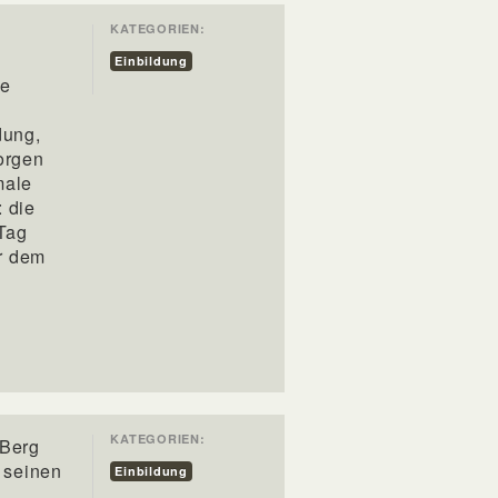
KATEGORIEN:
Einbildung
ie
dung,
orgen
male
: die
Tag
or dem
KATEGORIEN:
 Berg
t seinen
Einbildung