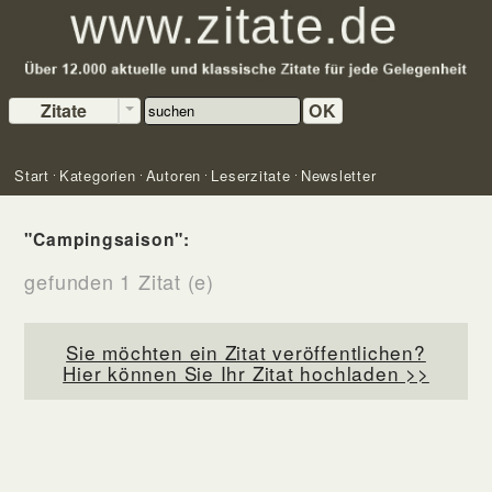
Zitate
OK
Start
Kategorien
Autoren
Leserzitate
Newsletter
"Campingsaison":
gefunden 1 Zitat (e)
Sie möchten ein Zitat veröffentlichen?
Hier können Sie Ihr Zitat hochladen >>