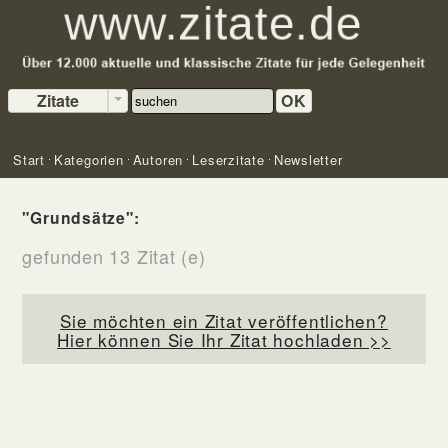
Zitate
OK
Start
Kategorien
Autoren
Leserzitate
Newsletter
"Grundsätze":
gefunden 13 Zitat (e)
Sie möchten ein Zitat veröffentlichen?
Hier können Sie Ihr Zitat hochladen >>