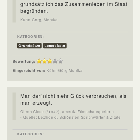
grundsätzlich das Zusammenleben im Staat
begründen.
Kühn-Görg, Monika
KATEGORIEN:
Grundsätze
Leserzitate
Bewertung:
Eingereicht von:
Kühn-Görg Monika
Man darf nicht mehr Glück verbrauchen, als
man erzeugt.
Glenn Close (*1947), amerik. Filmschauspielerin
- Quelle: Lexikon d. Schönsten Sprichwörter & Zitate
KATEGORIEN: