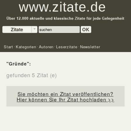
Zitate
OK
Start
Kategorien
Autoren
Leserzitate
Newsletter
"Gründe":
gefunden 5 Zitat (e)
Sie möchten ein Zitat veröffentlichen?
Hier können Sie Ihr Zitat hochladen >>