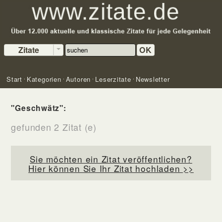
Zitate
OK
Start
Kategorien
Autoren
Leserzitate
Newsletter
"Geschwätz":
gefunden 2 Zitat (e)
Sie möchten ein Zitat veröffentlichen?
Hier können Sie Ihr Zitat hochladen >>