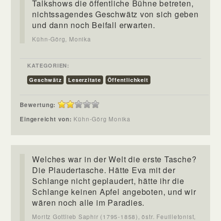
Talkshows die öffentliche Bühne betreten,
nichtssagendes Geschwätz von sich geben
und dann noch Beifall erwarten.
Kühn-Görg, Monika
KATEGORIEN:
Geschwätz
Leserzitate
Öffentlichkeit
Bewertung:
Eingereicht von:
Kühn-Görg Monika
Welches war in der Welt die erste Tasche?
Die Plaudertasche. Hätte Eva mit der
Schlange nicht geplaudert, hätte ihr die
Schlange keinen Apfel angeboten, und wir
wären noch alle im Paradies.
Moritz Gottlieb Saphir (1795-1858), östr. Feuilletonist,