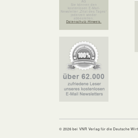
AG
Sie können den
kostenlosen E-Mail-
Newsletter „Zitat des Tages“
jederzeit wieder
abbestellen.
Datenschutz-Hinweis.
© 2026 bei VNR Verlag für die Deutsche Wir