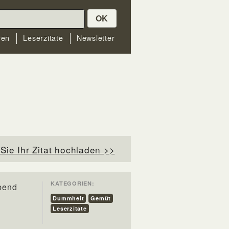
OK
ren
Leserzitate
Newsletter
Sie Ihr Zitat hochladen >>
KATEGORIEN:
ebend
Dummheit
Gemüt
Leserzitate