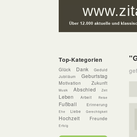
"
Top-Kategorien
Dank
Glück
gef
Geduld
Geburtstag
Jubiläum
Motivation
Zukunft
Abschied
Musik
Zeit
Leben
Arbeit
Reise
Fußball
Erinnerung
Liebe
Ehe
Gerechtigkeit
Hochzeit
Freunde
Erfolg