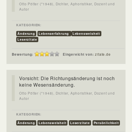
Otto Pötter (*1948), Dichter, Aphoristiker, Dozent und
Autor
KATEGORIEN:
Änderung
Lebenserfahrung
Lebensweisheit
Leserzitate
Bewertung:
Eingereicht von:
zitate.de
Vorsicht: Die Richtungsänderung ist noch
keine Wesensänderung.
Otto Pötter (*1948), Dichter, Aphoristiker, Dozent und
Autor
KATEGORIEN:
Änderung
Lebensweisheit
Leserzitate
Persönlichkeit