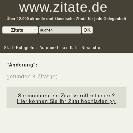
Zitate
OK
Start
Kategorien
Autoren
Leserzitate
Newsletter
"Änderung":
gefunden 8 Zitat (e)
Sie möchten ein Zitat veröffentlichen?
Hier können Sie Ihr Zitat hochladen >>