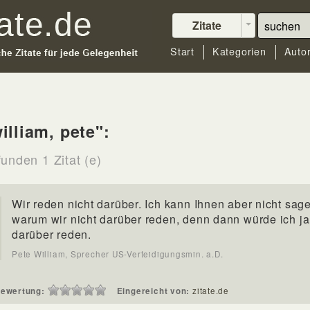
Zitate
Start
Kategorien
Auto
illiam, pete":
unden 1 Zitat (e)
Wir reden nicht darüber. Ich kann Ihnen aber nicht sag
warum wir nicht darüber reden, denn dann würde ich ja
darüber reden.
Pete William, Sprecher US-Verteidigungsmin. a.D.
ewertung:
Eingereicht von:
zitate.de