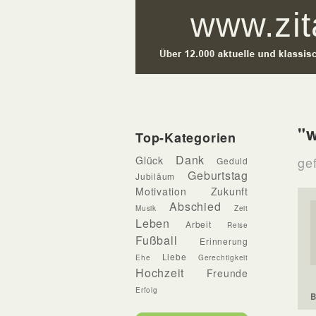
"w
Top-Kategorien
Dank
Glück
gef
Geduld
Geburtstag
Jubiläum
Motivation
Zukunft
Abschied
Musik
Zeit
Leben
Arbeit
Reise
Fußball
Erinnerung
Liebe
Ehe
Gerechtigkeit
Hochzeit
Freunde
Erfolg
B