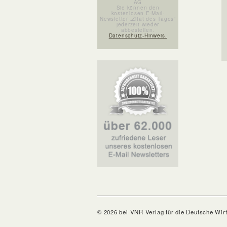
AG
Sie können den
kostenlosen E-Mail-
Newsletter „Zitat des Tages“
jederzeit wieder
abbestellen.
Datenschutz-Hinweis.
© 2026 bei VNR Verlag für die Deutsche Wir