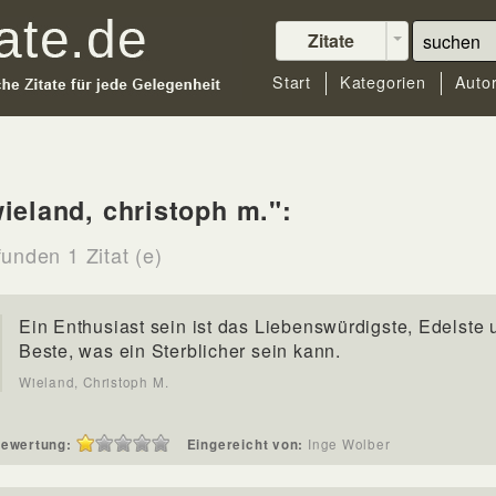
Zitate
Start
Kategorien
Auto
ieland, christoph m.":
unden 1 Zitat (e)
Ein Enthusiast sein ist das Liebenswürdigste, Edelste 
Beste, was ein Sterblicher sein kann.
Wieland, Christoph M.
ewertung:
Eingereicht von:
Inge Wolber