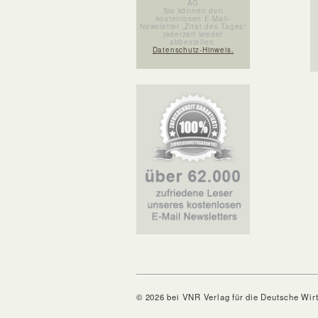
AG
Sie können den
kostenlosen E-Mail-
Newsletter „Zitat des Tages“
jederzeit wieder
abbestellen.
Datenschutz-Hinweis.
© 2026 bei VNR Verlag für die Deutsche Wir