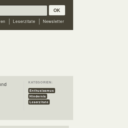
OK
ren
Leserzitate
Newsletter
KATEGORIEN:
und
Enthusiasmus
Hindernis
Leserzitate