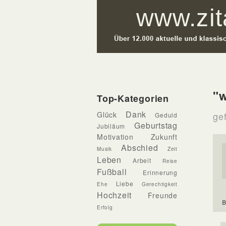
"w
Top-Kategorien
Dank
Glück
gef
Geduld
Geburtstag
Jubiläum
Motivation
Zukunft
Abschied
Musik
Zeit
Leben
Arbeit
Reise
Fußball
Erinnerung
Liebe
Ehe
Gerechtigkeit
Hochzeit
Freunde
B
Erfolg