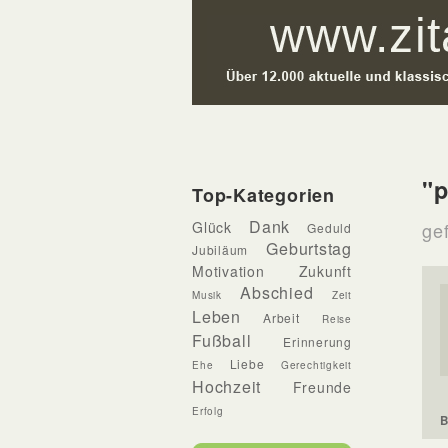
"p
Top-Kategorien
Dank
Glück
gef
Geduld
Geburtstag
Jubiläum
Motivation
Zukunft
Abschied
Musik
Zeit
Leben
Arbeit
Reise
Fußball
Erinnerung
Liebe
Ehe
Gerechtigkeit
Hochzeit
Freunde
Erfolg
B