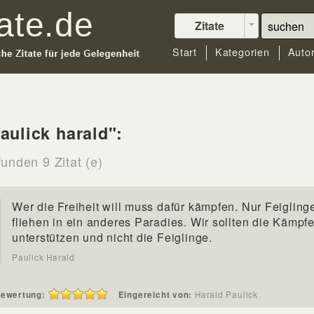
Zitate
Start
Kategorien
Auto
aulick harald":
unden 9 Zitat (e)
Wer die Freiheit will muss dafür kämpfen. Nur Feigling
fliehen in ein anderes Paradies. Wir sollten die Kämpfe
unterstützen und nicht die Feiglinge.
Paulick Harald
ewertung:
Eingereicht von:
Harald Paulick