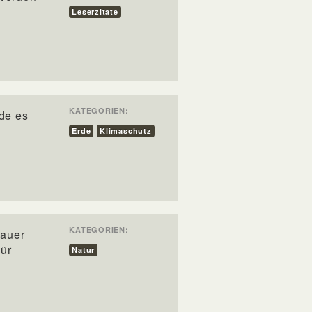
Leserzitate
KATEGORIEN:
de es
Erde
Klimaschutz
KATEGORIEN:
lauer
wür
Natur