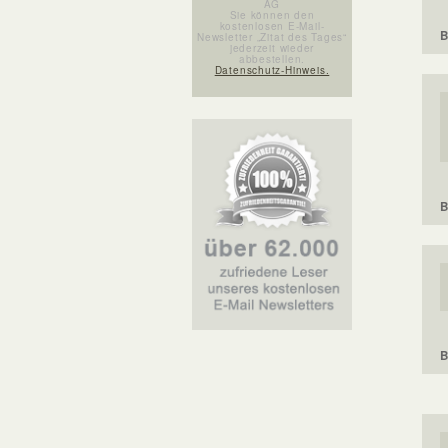
AG
Sie können den
kostenlosen E-Mail-
B
Newsletter „Zitat des Tages“
jederzeit wieder
abbestellen.
Datenschutz-Hinweis.
B
B