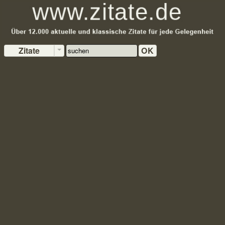
Zitate
OK