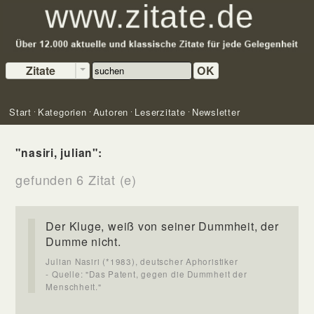
Zitate
OK
Start
Kategorien
Autoren
Leserzitate
Newsletter
"nasiri, julian":
gefunden 6 Zitat (e)
Der Kluge, weiß von seiner Dummheit, der
Dumme nicht.
Julian Nasiri (*1983), deutscher Aphoristiker
- Quelle: "Das Patent, gegen die Dummheit der
Menschheit."