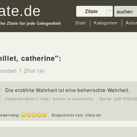
Zitate
Start
Kategorien
Auto
illet, catherine":
unden 1 Zitat (e)
Die erzählte Wahrheit ist eine beherrschte Wahrheit.
Catherine Millet (*1948), Autorin & Journalistin
- Quelle: DER SPIEG
ewertung:
Eingereicht von:
zitate.de