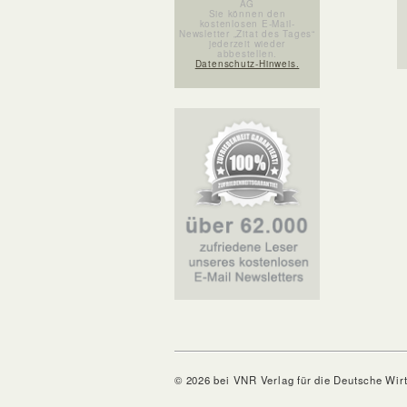
AG
Sie können den
kostenlosen E-Mail-
Newsletter „Zitat des Tages“
jederzeit wieder
abbestellen.
Datenschutz-Hinweis.
© 2026 bei VNR Verlag für die Deutsche Wir