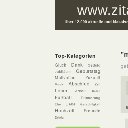
"m
Top-Kategorien
Dank
Glück
gef
Geduld
Geburtstag
Jubiläum
Motivation
Zukunft
Abschied
Musik
Zeit
Leben
Arbeit
Reise
Fußball
Erinnerung
Liebe
Ehe
Gerechtigkeit
B
Hochzeit
Freunde
Erfolg