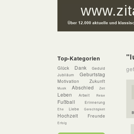
"l
Top-Kategorien
Dank
Glück
gef
Geduld
Geburtstag
Jubiläum
Motivation
Zukunft
Abschied
Musik
Zeit
Leben
Arbeit
Reise
Fußball
Erinnerung
Liebe
Ehe
Gerechtigkeit
B
Hochzeit
Freunde
Erfolg