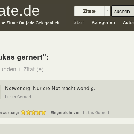
Zitate
Start
Kategorien
Auto
ukas gernert":
unden 1 Zitat (e)
Notwendig. Nur die Not macht wendig.
Lukas Gernert
ewertung:
Eingereicht von:
Lukas Gernert