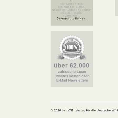
AG
Sie können den
kostenlosen E-Mail-
Newsletter „Zitat des Tages“
jederzeit wieder
abbestellen.
Datenschutz-Hinweis.
© 2026 bei VNR Verlag für die Deutsche Wir