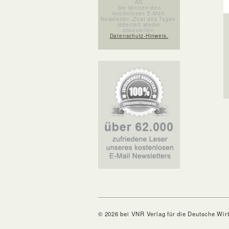
AG
Sie können den
kostenlosen E-Mail-
Newsletter „Zitat des Tages“
jederzeit wieder
abbestellen.
Datenschutz-Hinweis.
© 2026 bei VNR Verlag für die Deutsche Wir