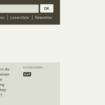
OK
ren
Leserzitate
Newsletter
KATEGORIEN:
nn du
 einen
Golf
im
ing
they
't