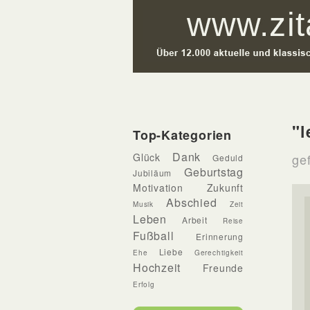
"l
Top-Kategorien
Dank
Glück
gef
Geduld
Geburtstag
Jubiläum
Motivation
Zukunft
Abschied
Musik
Zeit
Leben
Arbeit
Reise
Fußball
Erinnerung
Liebe
Ehe
Gerechtigkeit
Hochzeit
Freunde
Erfolg