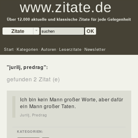
Zitate
OK
Start
Kategorien
Autoren
Leserzitate
Newsletter
"jurilj, predrag":
gefunden 2 Zitat (e)
Ich bin kein Mann großer Worte, aber dafür
ein Mann großer Taten.
Jurilj, Predrag
KATEGORIEN: