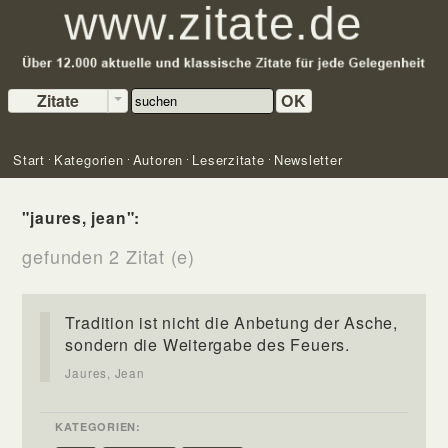
Zitate
OK
Start
Kategorien
Autoren
Leserzitate
Newsletter
"jaures, jean":
gefunden 2 Zitat (e)
Tradition ist nicht die Anbetung der Asche,
sondern die Weitergabe des Feuers.
Jaures, Jean
KATEGORIEN: