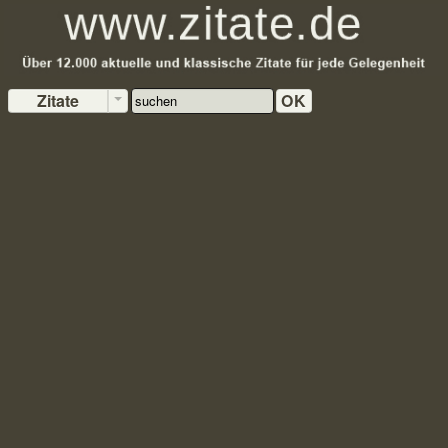
Zitate
OK