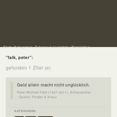
Start
Kategorien
Autoren
Leserzitate
Newsletter
"falk, peter":
gefunden 1 Zitat (e)
Geld allein macht nicht unglücklich.
Peter Michael Falk (1927-2011), Schauspieler
- Quelle: Förster & Kreuz
KATEGORIEN: