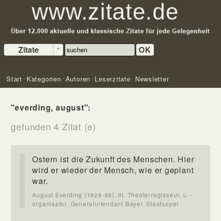
Zitate
OK
Start
Kategorien
Autoren
Leserzitate
Newsletter
"everding, august":
gefunden 4 Zitat (e)
Ostern ist die Zukunft des Menschen. Hier
wird er wieder der Mensch, wie er geplant
war.
August Everding (1928-99), dt. Theaterregisseur, u. -
organisator, Generalintendant Bayer. Staatsoper