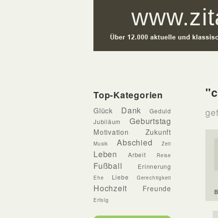
"c
Top-Kategorien
Dank
Glück
gef
Geduld
Geburtstag
Jubiläum
Motivation
Zukunft
Abschied
Musik
Zeit
Leben
Arbeit
Reise
Fußball
Erinnerung
Liebe
Ehe
Gerechtigkeit
Hochzeit
Freunde
B
Erfolg