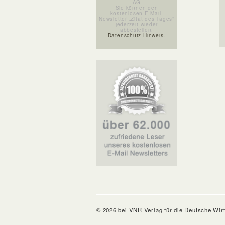
AG
Sie können den
kostenlosen E-Mail-
Newsletter „Zitat des Tages“
jederzeit wieder
abbestellen.
Datenschutz-Hinweis.
© 2026 bei VNR Verlag für die Deutsche Wir