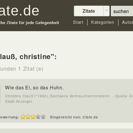
Zitate
Start
Kategorien
Auto
lauß, christine":
unden 1 Zitat (e)
Wie das Ei, so das Huhn.
Christine Clauß (*1950), Sachsens Verbraucherministerin
- Quelle: K
Stadt-Anzeiger
ewertung:
Eingereicht von:
zitate.de