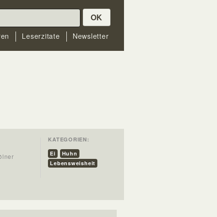
OK
ren
Leserzitate
Newsletter
KATEGORIEN:
Ei
Huhn
ölner
Lebensweisheit